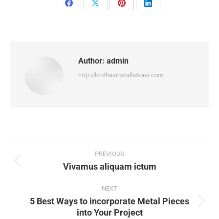
Share
Share
Share
Share
on
on
on
on
Facebook
X
Pinterest
LinkedIn
Author:
admin
http://brothasinstallations.com
Post
navigation
PREVIOUS
Vivamus aliquam ictum
Previous
post:
NEXT
5 Best Ways to incorporate Metal Pieces
Next
into Your Project
post: