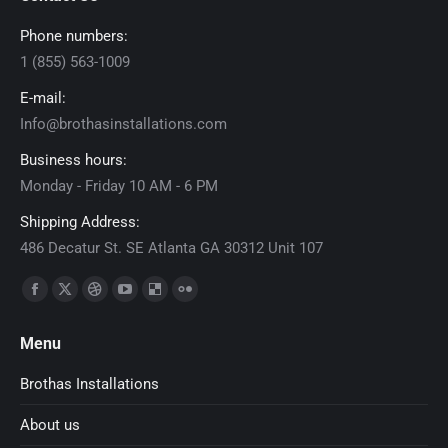
Phone numbers:
1 (855) 563-1009
E-mail:
Info@brothasinstallations.com
Business hours:
Monday - Friday 10 AM - 6 PM
Shipping Address:
486 Decatur St. SE Atlanta GA 30312 Unit 107
Find us on:
Facebook
X
Dribbble
YouTube
Delicious
Flickr
page
page
page
page
page
page
Menu
opens
opens
opens
opens
opens
opens
in
in
in
in
in
in
Brothas Installations
new
new
new
new
new
new
About us
window
window
window
window
window
window