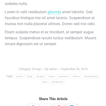
sodales nulla.
Lorem in velit vestibulum
glavrida
amet lobortis. Sed
faucibus tristique nisi sit amet lacinia. Suspendisse at
massa non nulla placerat ultrices. Donec sed nisi odio.
Etiam sodales metus et ex tincidunt, at semper augue
tempus. Suspendisse iaculis luctus vestibulum. Mauris
ornare dignissim est ut semper.
Category:
Design
By
admin
September 30, 2016
Tags:
article
blog
design
news
premium
theme
themeforest
web
wordpress
Share This Article