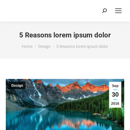
Search:
5 Reasons lorem ipsum dolor
You are here:
Home
Design
5 Reasons lorem ipsum dolor
Design
Sep
30
2016