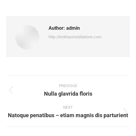
on
on
on
on
Facebook
X
Pinterest
LinkedIn
Author:
admin
http://brothasinstallations.com
Post
navigation
PREVIOUS
Nulla glavrida floris
Previous
post:
NEXT
Natoque penatibus – etiam magnis dis parturient
Next
post: