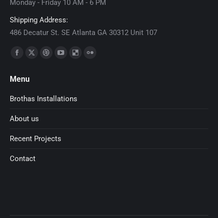
Monday - Friday 10 AM - 6 PM
Shipping Address:
486 Decatur St. SE Atlanta GA 30312 Unit 107
Find us on:
Facebook
X
Dribbble
YouTube
Delicious
Flickr
page
page
page
page
page
page
Menu
opens
opens
opens
opens
opens
opens
in
in
in
in
in
in
Brothas Installations
new
new
new
new
new
new
About us
window
window
window
window
window
window
Recent Projects
Contact