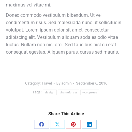
maximus vel vitae mi.
Donec commodo vestibulum bibendum. Ut vel
condimentum risus. Sed malesuada nunc ut sollicitudin
volutpat. Lorem ipsum dolor sit amet, consectetur
adipiscing elit. Vestibulum aliquam sodales odio vitae
luctus. Nullam non nisl orci. Sed faucibus nisl eu erat
consequat egestas. Aliquam purus, cursus sed mauris.
Category:
Travel
By
admin
September 6, 2016
Tags:
design
themeforest
wordpress
Share This Article
Share
Share
Share
Share